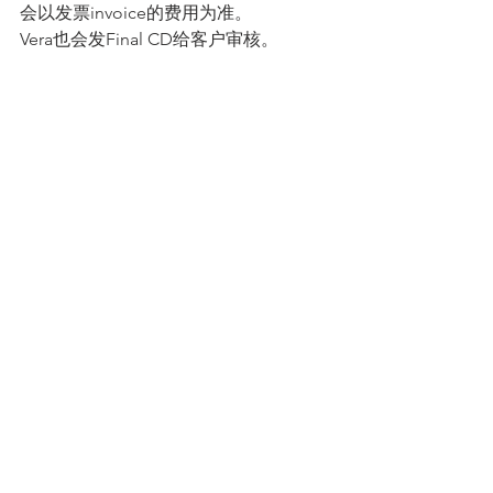
会以发票invoice的费用为准。
Vera也会发Final CD给客户审核。
第十步，客户签字、放款
等客户签完字，我们收到签字材料之
后，funding team会检查所有的签字是
否符合要求，好的过户公司通常会保证
一次性通过，很少的情况下，客户离开
办公室后又会被拉回去补签。
放款完之后，贷款算是画上了一个句
号。