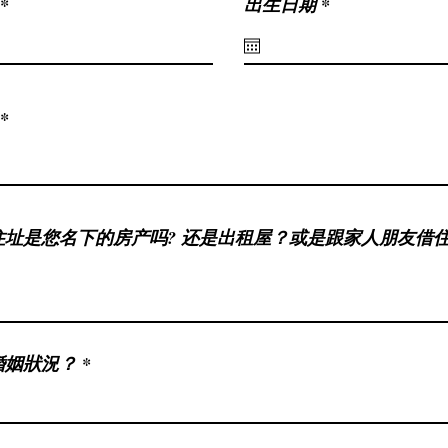
r
出生日期
*
e
q
u
i
r
e
d
住址是您名下的房产吗? 还是出租屋？或是跟家人朋友借
婚姻狀況？