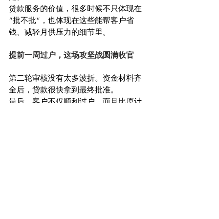
贷款服务的价值，很多时候不只体现在
“批不批”，也体现在这些能帮客户省
钱、减轻月供压力的细节里。
提前一周过户，这场攻坚战圆满收官
第二轮审核没有太多波折。资金材料齐
全后，贷款很快拿到最终批准。
最后，客户不仅顺利过户，而且比原计
划提前了一周。
从银行预批碰壁，到建商接受offer；从
复杂收入难以解释，到三个工作日拿到
干净批准；从返点可能浪费，到第一年
利率降低1%；从一开始的不确定，到提
前拿到新家钥匙。
这场贷款攻坚战，靠的不是AI噱头，而
是AI和专业的配合。
AI不是魔法，专业才是底盘